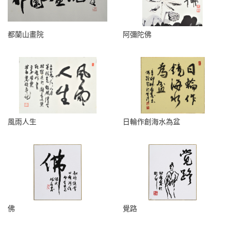
都蘭山畫院
阿彌陀佛
風雨人生
日輪作創海水為盆
佛
覺路