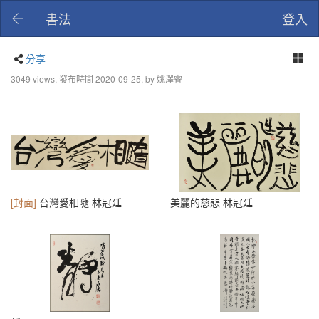
書法
登入
分享
3049 views, 發布時間 2020-09-25, by 姚澤睿
[封面]
台灣愛相隨 林冠廷
美麗的慈悲 林冠廷